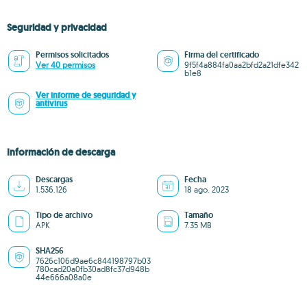
Seguridad y privacidad
Permisos solicitados
Firma del certificado
Ver 40 permisos
9f5f4a884fa0aa2bfd2a21dfe342
b1e8
Ver informe de seguridad y
antivirus
Información de descarga
Descargas
Fecha
1.536.126
18 ago. 2023
Tipo de archivo
Tamaño
APK
7.35 MB
SHA256
7626c106d9ae6c844198797b03
780cad20a0fb30ad8fc37d948b
44e666a08a0e