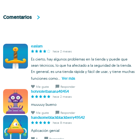
Comentarios
easlam
hace 2 meses
Es cierto, hay algunos problemas en la tienda y puede que
sean técnicos, lo que ha afectado a la seguridad de la tienda.
En general, es una tienda rápida y fácil de usar, y tiene muchas
funciones como...
Ver más
Me gusta
Responder
hotvioletbanana40454
hace 2 meses
muuuuy bueno
Me gusta
Responder
handsomeblackblackberry49542
hace 8 meses
Aplicación genial
5
Responder