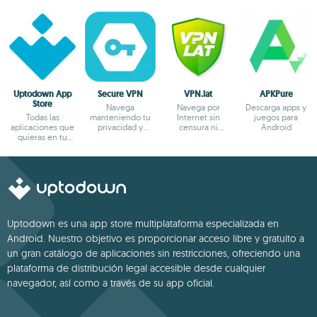
Uptodown App
Secure VPN
VPN.lat
APKPure
Store
Navega
Navega por
Descarga apps y
Todas las
manteniendo tu
Internet sin
juegos para
aplicaciones que
privacidad y
censura ni
Android
quieras en tu
anonimato
bloqueos
terminal Android
Uptodown es una app store multiplataforma especializada en
Android. Nuestro objetivo es proporcionar acceso libre y gratuito a
un gran catálogo de aplicaciones sin restricciones, ofreciendo una
plataforma de distribución legal accesible desde cualquier
navegador, así como a través de su app oficial.