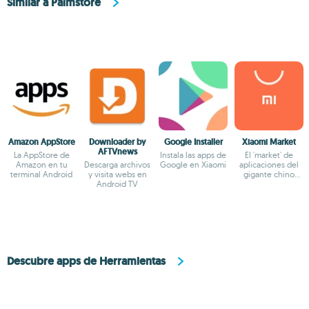
Similar a Palmstore
Amazon AppStore
Downloader by
Google Installer
Xiaomi Market
AFTVnews
La AppStore de
Instala las apps de
El 'market' de
Amazon en tu
Descarga archivos
Google en Xiaomi
aplicaciones del
terminal Android
y visita webs en
gigante chino
Android TV
Xiaomi
Descubre apps de Herramientas