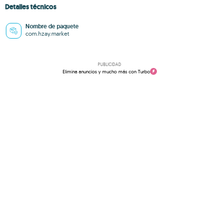
Detalles técnicos
Nombre de paquete
com.hzay.market
PUBLICIDAD
Elimina anuncios y mucho más con Turbo