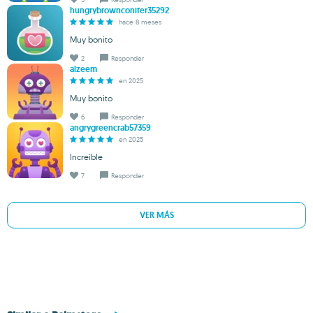
hungrybrownconifer35292
hace 8 meses
Muy bonito
2
Responder
alzeem
en 2025
Muy bonito
6
Responder
angrygreencrab57359
en 2025
Increíble
7
Responder
VER MÁS